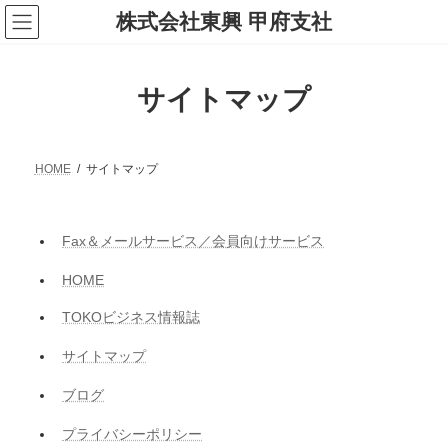
コ
ナ
株式会社東興 甲府支社
ン
ビ
テ
ゲ
ン
ー
ツ
シ
サイトマップ
へ
ョ
ス
ン
キ
に
ッ
移
プ
動
HOME
サイトマップ
Fax＆メールサービス／会員向けサービス
HOME
TOKOビジネス情報誌
サイトマップ
ブログ
プライバシーポリシー